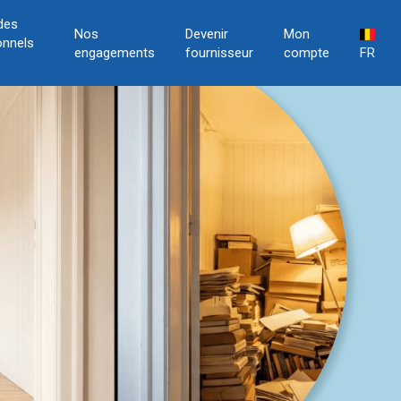
des
Nos
Devenir
Mon
onnels
engagements
fournisseur
compte
FR