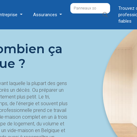
Trouvez 
ntreprise
Assurances
professi
fiables
combien ça
ue ?
ant laquelle la plupart des gens
après un décès. Ou préparer un
ment plus petit. Le tri,
mps, de l’énergie et souvent plus
professionnelle prend ce travail
de-maison complet en un à trois
 type de logement, du volume et
e un vide-maison en Belgique et