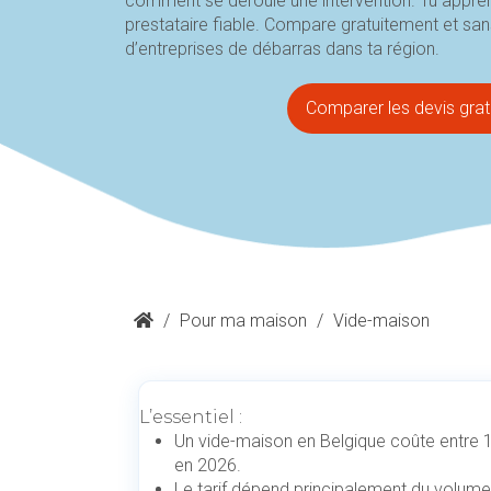
comment se déroule une intervention. Tu appren
prestataire fiable. Compare gratuitement et sa
d’entreprises de débarras dans ta région.
Comparer les devis gra
/
Pour ma maison
/
Vide-maison
L’essentiel :
Un vide-maison en Belgique coûte entre 
en 2026.
Le tarif dépend principalement du volume 