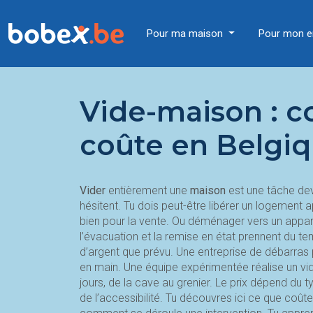
Pour ma maison
Pour mon e
Vide-maison : 
coûte en Belgiq
Vider
entièrement une
maison
est une tâche dev
hésitent. Tu dois peut-être libérer un logement 
bien pour la vente. Ou déménager vers un apparte
l’évacuation et la remise en état prennent du te
d’argent que prévu. Une entreprise de débarras 
en main. Une équipe expérimentée réalise un vi
jours, de la cave au grenier. Le prix dépend du
de l’accessibilité. Tu découvres ici ce que coût