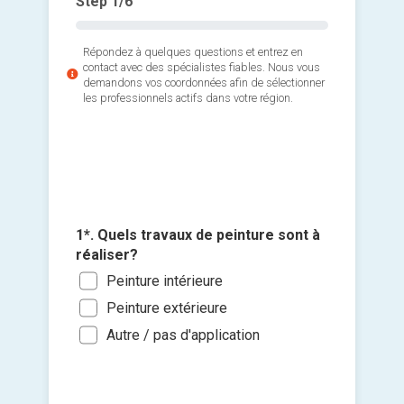
Step
1
/6
Répondez à quelques questions et entrez en
contact avec des spécialistes fiables. Nous vous
demandons vos coordonnées afin de sélectionner
les professionnels actifs dans votre région.
2*. Quel
faire pe
Un p
de b
3*. Quan
travaux 
Un g
1*. Quels travaux de peinture sont à
Ajouter 
salo
réaliser?
Le p
jointes 
sous
Peinture intérieure
Diff
Dans
Peinture extérieure
Un é
Sélec
com
Dans
un fi
Autre / pas d'application
glisse
Pein
Dan
Je so
Port
deman