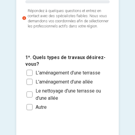
Répondez à quelques questions et entrez en
contact avec des spécialistes fiables. Nous vous
demandons vos coordonnées afin de sélectionner
les professionnels actifs dans votre région.
2*. Quel
utiliser
1*. Quels types de travaux désirez-
Dall
3*. Quell
vous?
Klin
approxi
Ajouter 
L'aménagement d'une terrasse
?
Pier
jointes 
L'aménagement d'une allée
Moi
Pav
Le nettoyage d'une terrasse ou
Sélec
Entr
Grav
d'une allée
un fi
Plu
Boi
glisse
Autre
Gaz
Je so
deman
Autr
prati