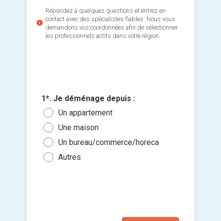
Répondez à quelques questions et entrez en
contact avec des spécialistes fiables. Nous vous
demandons vos coordonnées afin de sélectionner
les professionnels actifs dans votre région.
3*. De q
votre 
1*. Je déménage depuis :
2*. Je d
Ajouter 
Loca
Un appartement
Un 
jointes 
Cami
Une maison
Une
Car
Un bureau/commerce/horeca
Un 
Sélec
maté
un fi
Autres
Aut
glisse
Aut
Je so
deman
prati