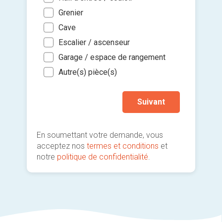
glisse
cons
Grenier
Coor
Je so
deman
Cave
Arch
prati
Escalier / ascenseur
Autr
Garage / espace de rangement
Autre(s) pièce(s)
Suivant
En soumettant votre demande, vous
acceptez nos
termes et conditions
et
notre
politique de confidentialité
.