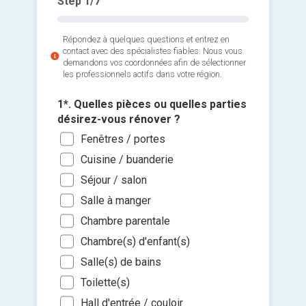
Step
1
/7
Répondez à quelques questions et entrez en
contact avec des spécialistes fiables. Nous vous
demandons vos coordonnées afin de sélectionner
les professionnels actifs dans votre région.
1*. Quelles pièces ou quelles parties
désirez-vous rénover ?
Fenêtres / portes
2*. Quel
Cuisine / buanderie
vous avo
Séjour / salon
Maç
3*. Quel
Salle à manger
Men
pour les
4*. Qua
Chambre parentale
Elec
Moi
Ajouter 
les trav
Chambre(s) d'enfant(s)
Plo
5.00
jointes 
Le p
Salle(s) de bains
Pein
10.0
Dans
Sélec
Toilette(s)
Carr
Plus
un fi
Dan
Hall d'entrée / couloir
Cou
Aucu