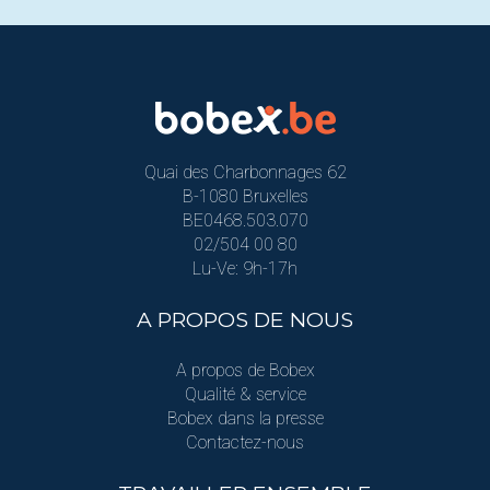
Quai des Charbonnages 62
B-1080 Bruxelles
BE0468.503.070
02/504 00 80
Lu-Ve: 9h-17h
A PROPOS DE NOUS
A propos de Bobex
Qualité & service
Bobex dans la presse
Contactez-nous