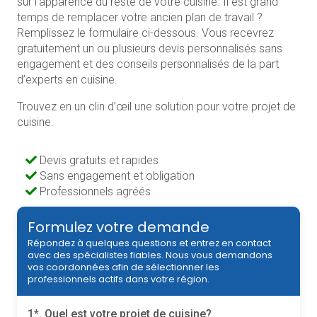
sur l’apparence du reste de votre cuisine. Il est grand
temps de remplacer votre ancien plan de travail ?
Remplissez le formulaire ci-dessous. Vous recevrez
gratuitement un ou plusieurs devis personnalisés sans
engagement et des conseils personnalisés de la part
d’experts en cuisine.
Trouvez en un clin d’œil une solution pour votre projet de
cuisine.
Devis gratuits et rapides
Sans engagement et obligation
Professionnels agréés
Formulez votre demande
Répondez à quelques questions et entrez en contact
avec des spécialistes fiables. Nous vous demandons
vos coordonnées afin de sélectionner les
professionnels actifs dans votre région.
1*. Quel est votre projet de cuisine?