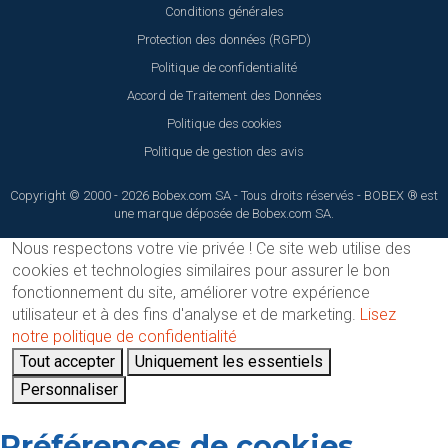
Conditions générales
Protection des données (RGPD)
Politique de confidentialité
Accord de Traitement des Données
Politique des cookies
Politique de gestion des avis
Copyright © 2000 - 2026 Bobex.com SA - Tous droits réservés - BOBEX ® est
une marque déposée de Bobex.com SA.
Nous respectons votre vie privée !
Ce site web utilise des
cookies et technologies similaires pour assurer le bon
fonctionnement du site, améliorer votre expérience
utilisateur et à des fins d'analyse et de marketing.
Lisez
notre politique de confidentialité
Tout accepter
Uniquement les essentiels
Personnaliser
Préférences de cookies