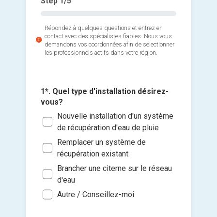
Step
1
/5
Répondez à quelques questions et entrez en
contact avec des spécialistes fiables. Nous vous
demandons vos coordonnées afin de sélectionner
les professionnels actifs dans votre région.
1*. Quel type d'installation désirez-
vous?
Nouvelle installation d'un système
2*. Quan
Ajouter 
projet?
de récupération d'eau de pluie
jointes 
Le p
Remplacer un système de
récupération existant
Sous
Sélec
Brancher une citerne sur le réseau
un fi
Sou
d'eau
glisse
Je so
Autre / Conseillez-moi
deman
prati