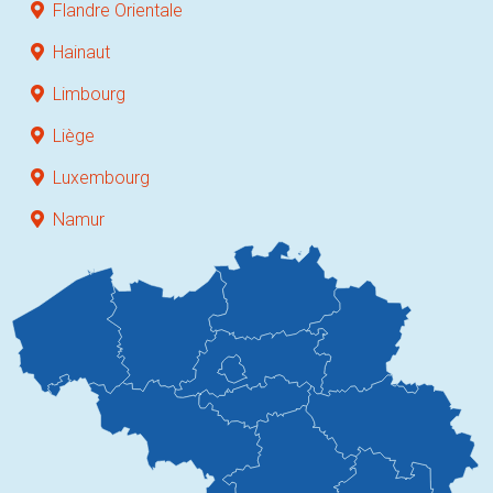
Flandre Orientale
Hainaut
Limbourg
Liège
Luxembourg
Namur