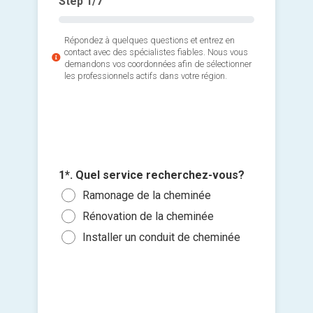
Step
1
/7
Répondez à quelques questions et entrez en
contact avec des spécialistes fiables. Nous vous
demandons vos coordonnées afin de sélectionner
les professionnels actifs dans votre région.
2*. Com
3*. Quel
4. Quan
foyer?
votre c
1
1*. Quel service recherchez-vous?
Ajouter 
Boi
Le p
Ramonage de la cheminée
2
jointes 
sous
Cha
Rénovation de la cheminée
3
Sélec
Dans
Maz
Installer un conduit de cheminée
4
un fi
Dans
Gaz
5 ou
glisse
Je so
deman
prati