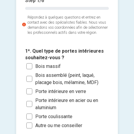
Step
1
/6
Répondez à quelques questions et entrez en
contact avec des spécialistes fiables. Nous vous
demandons vos coordonnées afin de sélectionner
les professionnels actifs dans votre région.
1*. Quel type de portes intérieures
souhaitez-vous ?
Bois massif
2*. Comb
3*. Quan
souhait
installe
Bois assemblé (peint, laqué,
Ajouter 
placage bois, mélamine, MDF)
1 ou
Dès 
jointes 
moi
Porte intérieure en verre
3 à 
Sélec
Dans
Porte intérieure en acier ou en
5 à 
un fi
aluminium
Dans
Plus
glisse
Porte coulissante
Je so
Autre ou me conseiller
deman
prati