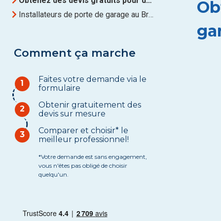
Obtenez des devis gratuits pour des Porte de garage à Brabant Wallon
Ob
Installateurs de porte de garage au Brabant Wallon
ga
Comment ça marche
Faites votre demande via le
1
formulaire
Obtenir gratuitement des
2
devis sur mesure
Comparer et choisir* le
3
meilleur professionnel!
*Votre demande est sans engagement,
vous n'êtes pas obligé de choisir
quelqu'un.