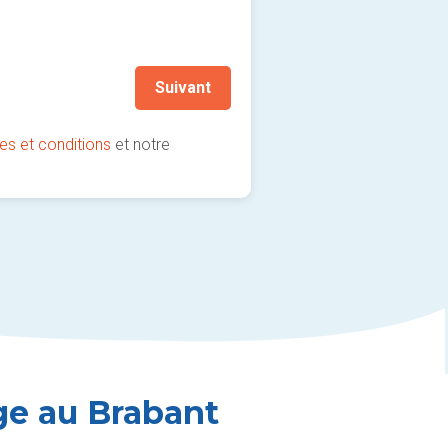
Autre / Conseillez-moi / 
Je souhaite rester informé
(fortement recommandé !)
Suivant
es et conditions
et notre
age au Brabant