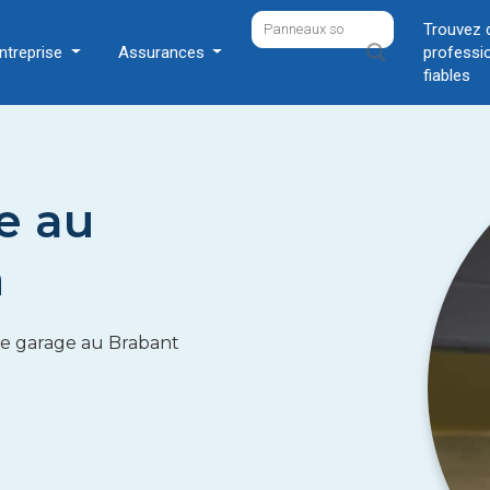
Trouvez 
ntreprise
Assurances
professi
fiables
e au
n
 de garage au Brabant