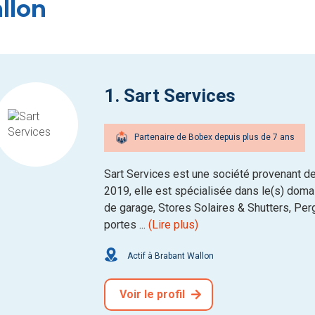
llon
1. Sart Services
Partenaire de Bobex depuis plus de 7 ans
Sart Services est une société provenant d
2019, elle est spécialisée dans le(s) domain
de garage, Stores Solaires & Shutters, Per
portes ...
(Lire plus)
Actif à Brabant Wallon
Voir le profil