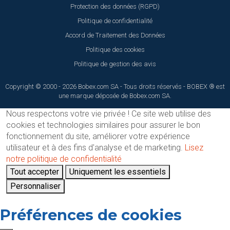
Protection des données (RGPD)
Politique de confidentialité
Accord de Traitement des Données
Politique des cookies
Politique de gestion des avis
Copyright © 2000 - 2026 Bobex.com SA - Tous droits réservés - BOBEX ® est
une marque déposée de Bobex.com SA.
Nous respectons votre vie privée !
Ce site web utilise des
cookies et technologies similaires pour assurer le bon
fonctionnement du site, améliorer votre expérience
utilisateur et à des fins d'analyse et de marketing.
Lisez
notre politique de confidentialité
Tout accepter
Uniquement les essentiels
Personnaliser
Préférences de cookies