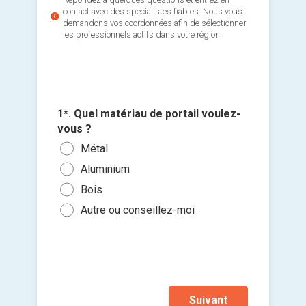
contact avec des spécialistes fiables. Nous vous
demandons vos coordonnées afin de sélectionner
les professionnels actifs dans votre région.
3*. Quel
1*. Quel matériau de portail voulez-
2*. Quel
4*. Quan
Auto
vous ?
vous?
portail?
Ajouter 
Parl
Métal
Port
Le p
jointes 
Cont
Aluminium
Port
Dans
tem
Sélec
Bois
Un p
Dans
un fi
Cont
Autre ou conseillez-moi
Autr
Dan
glisse
Je n
Je so
deman
prati
Suivant