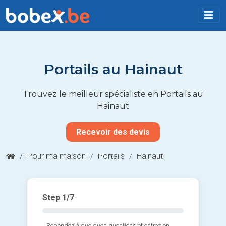
Portails au Hainaut
Trouvez le meilleur spécialiste en Portails au
Hainaut
Recevoir des devis
/
Pour ma maison
/
Portails
/
Hainaut
Step
1
/7
Répondez à quelques questions et entrez en