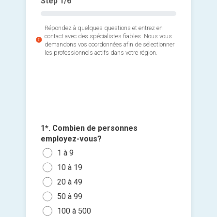
Step
1
/6
Répondez à quelques questions et entrez en
contact avec des spécialistes fiables. Nous vous
demandons vos coordonnées afin de sélectionner
les professionnels actifs dans votre région.
1*. Combien de personnes
2*. Quel
3. Quan
employez-vous?
badgeus
l'install
1 à 9
badgeu
Ajouter 
Poin
10 à 19
jointes 
Dan
Badg
20 à 49
Dans
Lect
Sélec
50 à 99
Dans
(poi
un fi
100 à 500
glisse
Dans
Je n