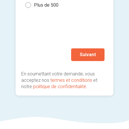
Plus de 500
Je so
deman
prati
Suivant
En soumettant votre demande, vous
acceptez nos
termes et conditions
et
notre
politique de confidentialité
.