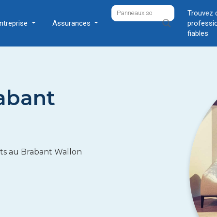
Trouvez 
ntreprise
Assurances
professi
fiables
abant
ets au Brabant Wallon