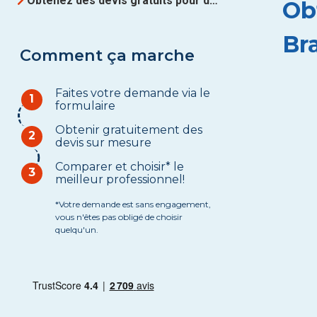
Obtenez des devis gratuits pour des Parquets à Brabant Wallon
Ob
Br
Comment ça marche
Faites votre demande via le
1
formulaire
Obtenir gratuitement des
2
devis sur mesure
Comparer et choisir* le
3
meilleur professionnel!
*Votre demande est sans engagement,
vous n'êtes pas obligé de choisir
quelqu'un.