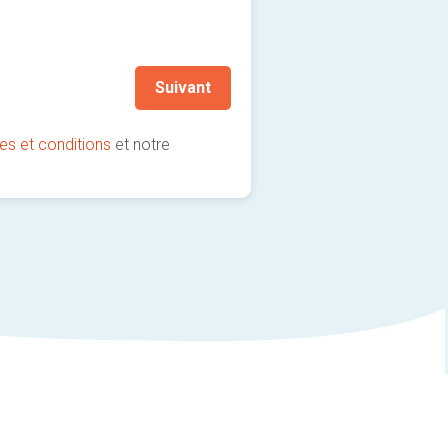
Je souhaite rester informé
(fortement recommandé !)
Suivant
es et conditions
et notre