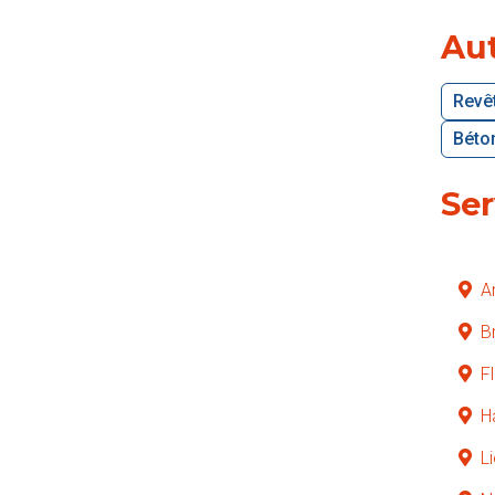
Aut
Revê
Béton
Ser
A
B
F
H
L