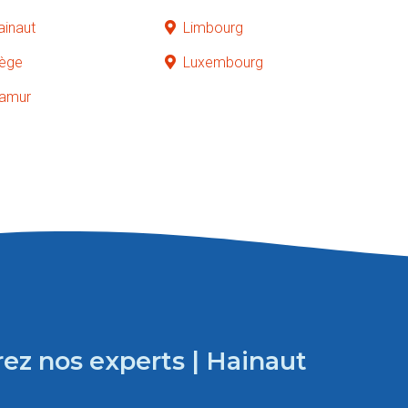
ainaut
Limbourg
iège
Luxembourg
amur
ez nos experts | Hainaut