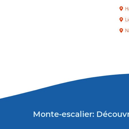
H
L
N
Monte-escalier: Découvr