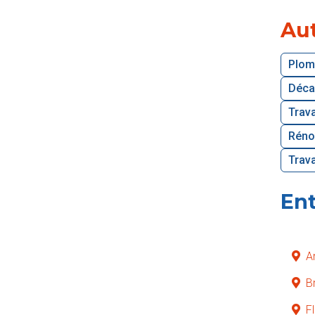
Aut
Plom
Déca
Trava
Rénov
Trava
Ent
A
B
F