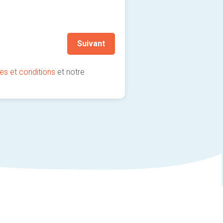
Je souhaite rester informé
(fortement recommandé !)
Suivant
es et conditions
et notre