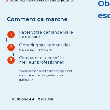
Obtenez des devis gratuits pour des Monte-escalier à Hainaut
Ob
es
Comment ça marche
Faites votre demande via le
1
formulaire
Obtenir gratuitement des
2
devis sur mesure
Comparer et choisir* le
3
meilleur professionnel!
*Votre demande est sans engagement,
vous n'êtes pas obligé de choisir
quelqu'un.