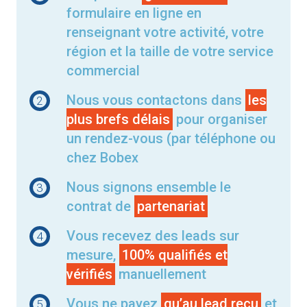
formulaire en ligne en
renseignant votre activité, votre
région et la taille de votre service
commercial
Nous vous contactons dans
les
2
plus brefs délais
pour organiser
un rendez-vous (par téléphone ou
chez Bobex
Nous signons ensemble le
3
contrat de
partenariat
Vous recevez des leads sur
4
mesure,
100% qualifiés et
vérifiés
manuellement
Vous ne payez
qu’au lead reçu
et
5