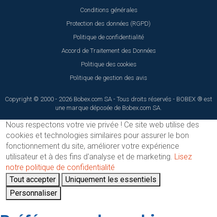
Conditions générales
Protection des données (RGPD)
Politique de confidentialité
Accord de Traitement des Données
Politique des cookies
Politique de gestion des avis
Copyright © 2000 - 2026 Bobex.com SA - Tous droits réservés - BOBEX ® est
une marque déposée de Bobex.com SA.
Nous respectons votre vie privée !
Ce site web utilise des
cookies et technologies similaires pour assurer le bon
fonctionnement du site, améliorer votre expérience
utilisateur et à des fins d'analyse et de marketing.
Lisez
notre politique de confidentialité
Tout accepter
Uniquement les essentiels
Personnaliser