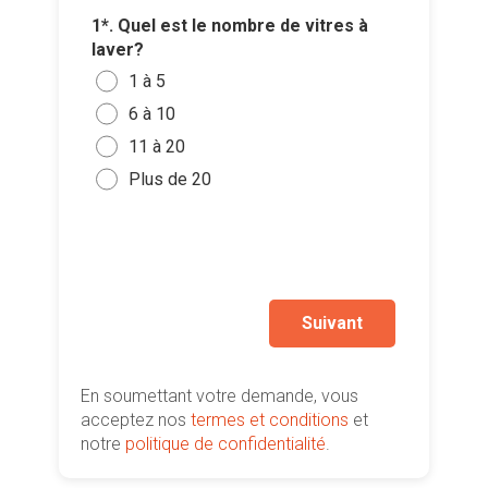
1*. Quel est le nombre de vitres à
2*. Quel
laver?
3*. Dés
Ajouter 
lavage d
1 à 5
offre po
jointes 
Lava
6 à 10
Oui
Lav
Sélec
11 à 20
Non
un fi
Autr
Plus de 20
glisse
Je so
deman
prati
Suivant
En soumettant votre demande, vous
acceptez nos
termes et conditions
et
notre
politique de confidentialité
.