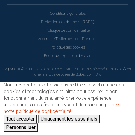
Conditions générales
Protection des données (RGPD)
Politique de confidentialité
Accord de Traitement des Données
Politique des cookies
Politique de gestion des avis
Copyright © 2000 - 2026 Bobex.com SA - Tous droits réservés - BOBEX ® est
une marque déposée de Bobex.com SA.
Nous respectons votre vie privée !
Ce site web utilise des
cookies et technologies similaires pour assurer le bon
fonctionnement du site, améliorer votre expérience
utilisateur et à des fins d'analyse et de marketing.
Lisez
notre politique de confidentialité
Tout accepter
Uniquement les essentiels
Personnaliser