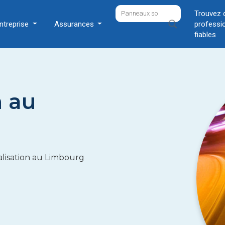
Trouvez 
ntreprise
Assurances
professi
fiables
n au
alisation au Limbourg