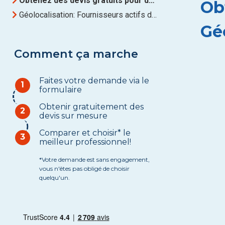
Obtenez des devis gratuits pour des Géolocalisation à Limbourg
Ob
Géolocalisation: Fournisseurs actifs dans Limbourg
Gé
Comment ça marche
Faites votre demande via le
1
formulaire
Obtenir gratuitement des
2
devis sur mesure
Comparer et choisir* le
3
meilleur professionnel!
*Votre demande est sans engagement,
vous n'êtes pas obligé de choisir
quelqu'un.