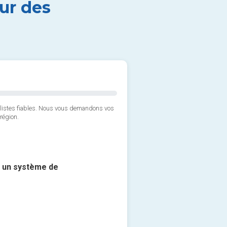
ur des
alistes fiables. Nous vous demandons vos
région.
c un système de
2*. Quels véhicules souhait
Géolocalisation de voitur
Ajouter des photos ou des p
Géolocalisation de camio
Géolocalisation de cami