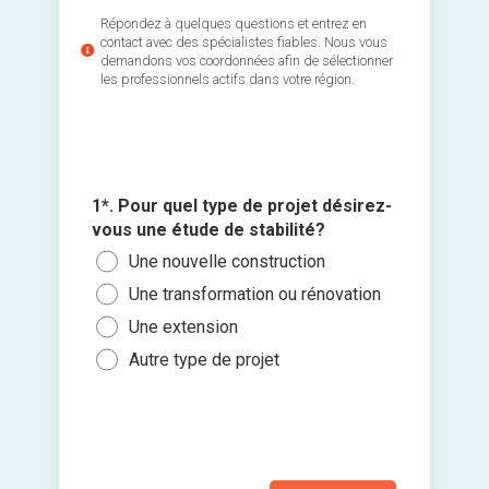
Répondez à quelques questions et entrez en
contact avec des spécialistes fiables. Nous vous
demandons vos coordonnées afin de sélectionner
les professionnels actifs dans votre région.
2*. De q
3*. Quan
s'agit-il
1*. Pour quel type de projet désirez-
l'étude d
Mais
vous une étude de stabilité?
Ajouter 
Le p
Une nouvelle construction
Mais
jointes 
poss
Une transformation ou rénovation
Mai
Dans
Sélec
Une extension
App
Dans
un fi
Autre type de projet
Imm
glisse
Dans
Autr
Je so
deman
prati