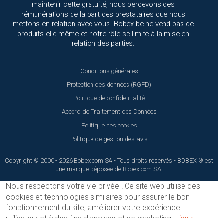
maintenir cette gratuité, nous percevons des
rémunérations de la part des prestataires que nous
mettons en relation avec vous. Bobex.be ne vend pas de
produits elle-même et notre rôle se limite à la mise en
relation des parties.
Conditions générales
Protection des données (RGPD)
Politique de confidentialité
Accord de Traitement des Données
Politique des cookies
Politique de gestion des avis
Copyright © 2000 - 2026 Bobex.com SA - Tous droits réservés - BOBEX ® est
une marque déposée de Bobex.com SA.
Nous respectons votre vie privée !
Ce site web utilise des
cookies et technologies similaires pour assurer le bon
fonctionnement du site, améliorer votre expérience