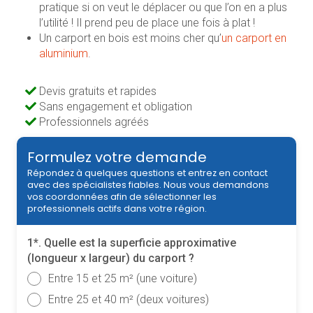
pratique si on veut le déplacer ou que l’on en a plus
l’utilité ! Il prend peu de place une fois à plat !
Un carport en bois est moins cher qu’
un carport en
aluminium
.
Devis gratuits et rapides
Sans engagement et obligation
Professionnels agréés
Formulez votre demande
Répondez à quelques questions et entrez en contact
avec des spécialistes fiables. Nous vous demandons
vos coordonnées afin de sélectionner les
professionnels actifs dans votre région.
1*. Quelle est la superficie approximative
(longueur x largeur) du carport ?
Entre 15 et 25 m² (une voiture)
Entre 25 et 40 m² (deux voitures)