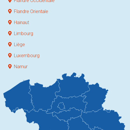
Flandre Occidentale
Flandre Orientale
Hainaut
Limbourg
Liège
Luxembourg
Namur