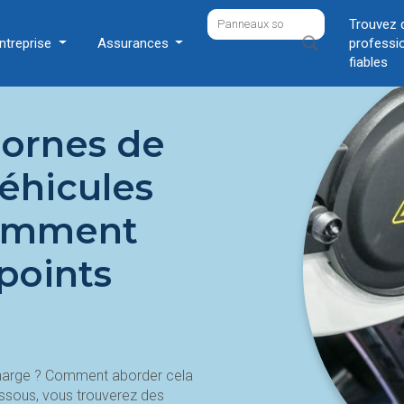
Trouvez 
ntreprise
Assurances
professi
fiables
bornes de
éhicules
Comment
t points
charge ? Comment aborder cela
dessous, vous trouverez des