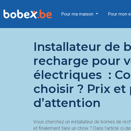
Pour ma maison
Pour mon e
Installateur de 
recharge pour v
électriques : 
choisir ? Prix ​​e
d’attention
Vous cherchez un installateur de bornes de re
et finalement faire un choix ? Dans l’article ci-