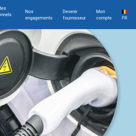
des
Nos
Devenir
Mon
onnels
engagements
fournisseur
compte
FR