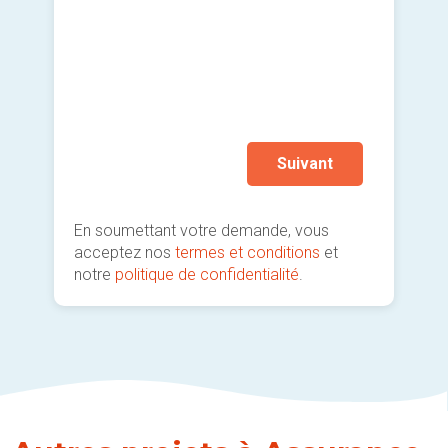
Je so
Non,
Un b
deman
rece
prati
Autr
Suivant
En soumettant votre demande, vous
acceptez nos
termes et conditions
et
notre
politique de confidentialité
.