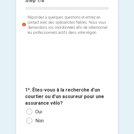
Step
1
/8
Répondez à quelques questions et entrez en
contact avec des spécialistes fiables. Nous vous
demandons vos coordonnées afin de sélectionner
les professionnels actifs dans votre région.
5*. Qu’es
importan
assureu
2*. Souh
Des 
vous con
4*. Com
pro
entretie
recevoir
3*. À q
engage
sur les 
être con
Un e
1*. Êtes-vous à la recherche d’un
Oui,
Par 
dos
Entr
Ajouter 
courtier ou d’un assureur pour une
Oui,
Par 
Le p
Entr
jointes 
assurance vélo?
Oui,
Lors
Une
Entr
Oui
Sélec
domi
que
Par 
Un a
Non
un fi
Oui,
Une 
Autr
glisse
dans
cas 