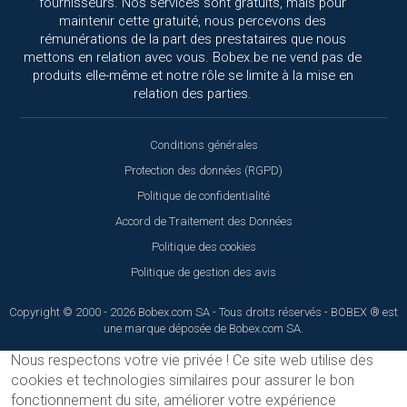
fournisseurs. Nos services sont gratuits, mais pour
maintenir cette gratuité, nous percevons des
rémunérations de la part des prestataires que nous
mettons en relation avec vous. Bobex.be ne vend pas de
produits elle-même et notre rôle se limite à la mise en
relation des parties.
Conditions générales
Protection des données (RGPD)
Politique de confidentialité
Accord de Traitement des Données
Politique des cookies
Politique de gestion des avis
Copyright © 2000 - 2026 Bobex.com SA - Tous droits réservés - BOBEX ® est
une marque déposée de Bobex.com SA.
Nous respectons votre vie privée !
Ce site web utilise des
cookies et technologies similaires pour assurer le bon
fonctionnement du site, améliorer votre expérience