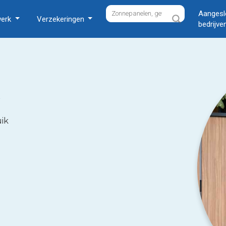
Aangesl
werk
Verzekeringen
bedrijve
uik