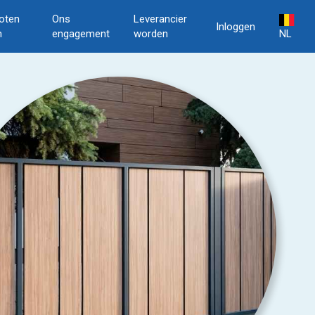
oten
Ons
Leverancier
Inloggen
n
engagement
worden
NL