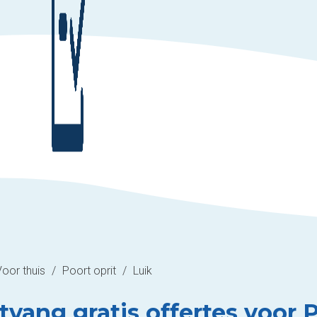
Voor thuis
/
Poort oprit
/
Luik
vang gratis offertes voor P