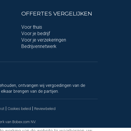
OFFERTES VERGELIJKEN
Voor thuis
Voor je bedrijf
Voor je verzekeringen
Bedrijvennetwerk
e behouden, ontvangen wij vergoedingen van de
elkaar brengen van de partijen.
|
|
mst
Cookies beleid
Reviewbeleid
merk van Bobex.com NV.
de werking van de website te waarborgen, uw