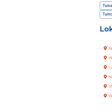
Tuina
Tuino
Lok
A
H
L
N
V
W