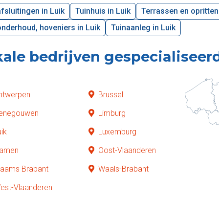
fsluitingen in Luik
Tuinhuis in Luik
Terrassen en opritten 
nderhoud, hoveniers in Luik
Tuinaanleg in Luik
ale bedrijven gespecialiseerd
ntwerpen
Brussel
enegouwen
Limburg
uik
Luxemburg
amen
Oost-Vlaanderen
laams Brabant
Waals-Brabant
est-Vlaanderen