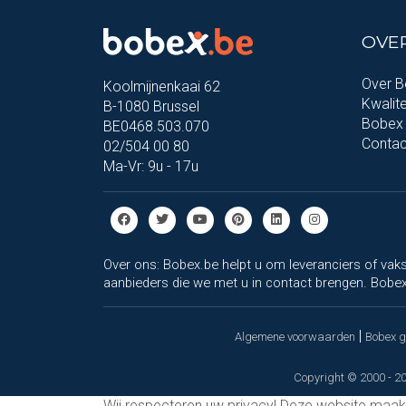
OVE
Over 
Koolmijnenkaai 62
Kwalite
B-1080 Brussel
Bobex 
BE0468.503.070
Contac
02/504 00 80
Ma-Vr: 9u - 17u
Over ons: Bobex.be helpt u om leveranciers of vaks
aanbieders die we met u in contact brengen. Bobex.
|
Algemene voorwaarden
Bobex 
Copyright © 2000 - 20
Wij respecteren uw privacy!
Deze website maakt