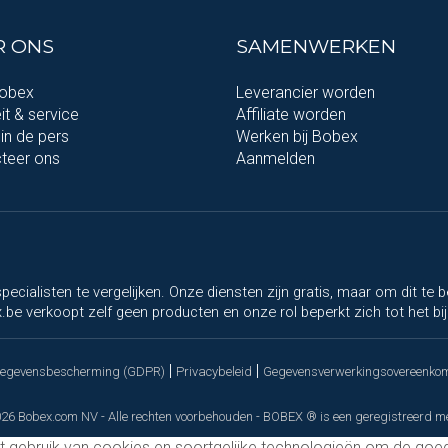
R ONS
SAMENWERKEN
Bobex
Leverancier worden
it & service
Affiliate worden
in de pers
Werken bij Bobex
teer ons
Aanmelden
pecialisten te vergelijken. Onze diensten zijn gratis, maar om dit t
be verkoopt zelf geen producten en onze rol beperkt zich tot het bij 
|
|
gegevensbescherming (GDPR)
Privacybeleid
Gegevensverwerkingsovereenko
26 Bobex.com NV - Alle rechten voorbehouden - BOBEX ® is een geregistreerd 
 gebruik van cookies en soortgelijke technologieën om de goe