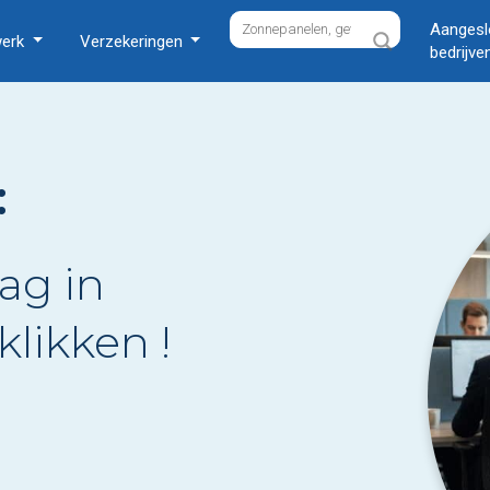
Aangesl
werk
Verzekeringen
bedrijve
:
ag in
klikken !