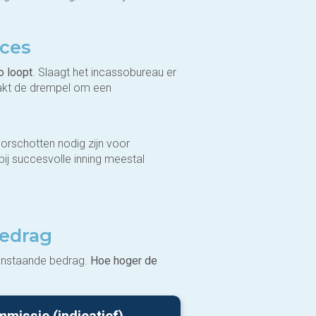
cces
o loopt
. Slaagt het incassobureau er
aakt de drempel om een
oorschotten nodig zijn voor
j succesvolle inning meestal
bedrag
penstaande bedrag.
Hoe hoger de