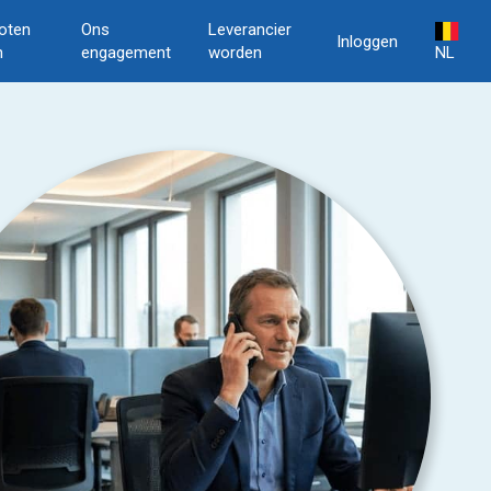
oten
Ons
Leverancier
Inloggen
n
engagement
worden
NL