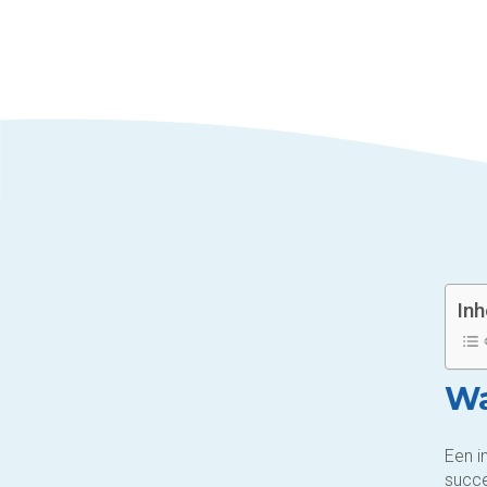
In
Wa
Een i
succe