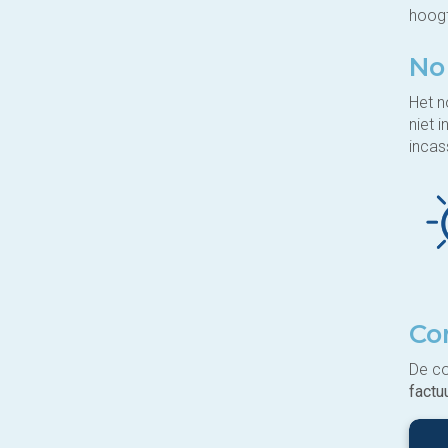
hoogt
No 
Het n
niet 
incas
Co
De co
factu