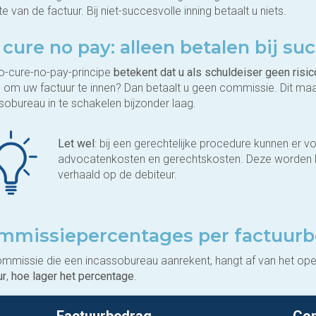
e van de factuur. Bij niet-succesvolle inning betaalt u niets.
cure no pay: alleen betalen bij su
o-cure-no-pay-principe
betekent dat u als schuldeiser geen risic
in om uw factuur te innen? Dan betaalt u geen commissie. Dit m
sobureau in te schakelen bijzonder laag.
Let wel
: bij een gerechtelijke procedure kunnen er v
advocatenkosten en gerechtskosten. Deze worden bi
verhaald op de debiteur.
mmissiepercentages per factuur
mmissie die een incassobureau aanrekent, hangt af van het o
ur
,
hoe lager het percentage
.