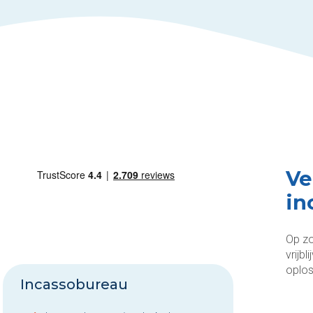
Ve
in
Op zo
vrijb
oplos
Incassobureau