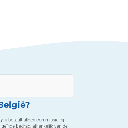
België?
ay
: u betaalt alleen commissie bij
geïnde bedrag, afhankelijk van de