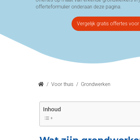
offerteformulier onderaan deze pagina.
Vergelijk gratis offertes vo
/
Voor thuis
/
Grondwerken
Inhoud