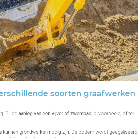
erschillende soorten graafwerken
. Bij de
aanleg van een vijver of zwembad
, bijvoorbeeld, of ter
t
.
as
kunnen grondwerken nodig zijn. De bodem wordt geëgaliseerd