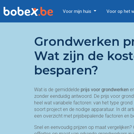
Voor mijn huis
Voor op het 
Grondwerken pri
Wat zijn de kos
besparen?
Wat is de gemiddelde
prijs voor grondwerken
e
zonder eenduidig antwoord. De prijs voor grondw
heel wat variabele factoren: van het type gron
soort project en de nodige apparatuur. In dit artik
een overzicht met prijsbepalende factoren en b
Snel en eenvoudig prijzen op maat vergelijken? O
offertes op maat van erkende grondwerkers in j