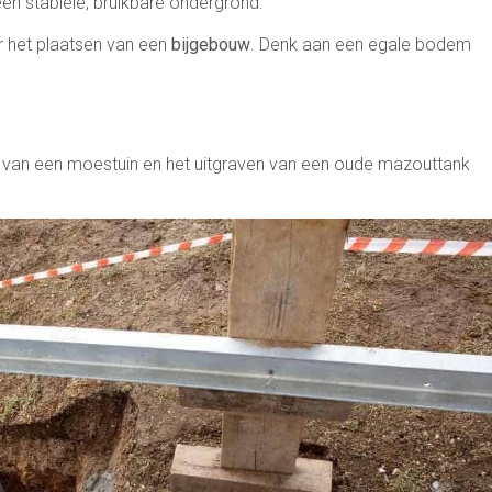
en stabiele, bruikbare ondergrond.
r het plaatsen van een
bijgebouw
. Denk aan een egale bodem
 van een moestuin en het uitgraven van een oude mazouttank