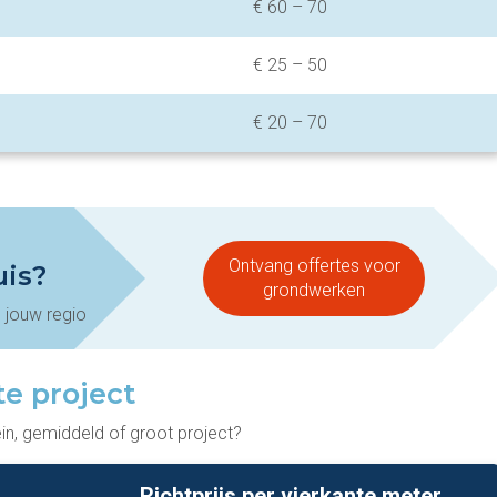
€ 60 – 70
€ 25 – 50
€ 20 – 70
Ontvang offertes voor
uis?
grondwerken
n jouw regio
te project
n, gemiddeld of groot project?
Richtprijs per vierkante meter