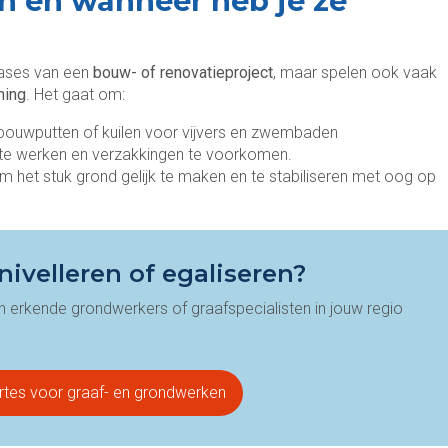
n en wanneer heb je ze
fases van een
bouw- of renovatieproject
, maar spelen ook vaak
ning
. Het gaat om:
 bouwputten of kuilen voor vijvers en zwembaden
 te werken en verzakkingen te voorkomen.
om het stuk grond gelijk te maken en te stabiliseren met oog op
ivelleren of egaliseren?
 van erkende grondwerkers of graafspecialisten in jouw regio
rtes voor graaf- en grondwerken