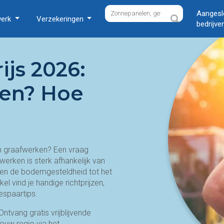
Aangesl
werk
Verzekeringen
bedrijve
js 2026:
ten? Hoe
n graafwerken? Een vraag
erken is sterk afhankelijk van
d en de bodemgesteldheid tot het
el vind je handige richtprijzen,
espaartips.
ntvang gratis vrijblijvende
ouw regio via het