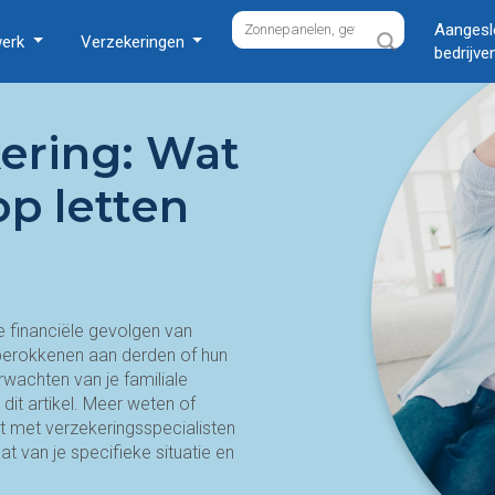
Aangesl
werk
Verzekeringen
bedrijve
kering: Wat
p letten
 financiële gevolgen van
k berokkenen aan derden of hun
wachten van je familiale
 dit artikel. Meer weten of
t met verzekeringsspecialisten
t van je specifieke situatie en