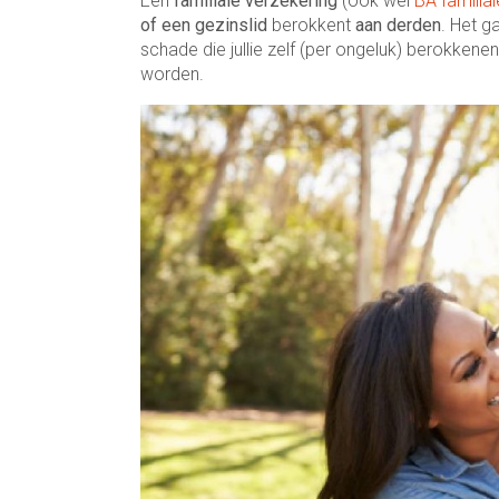
Een
familiale verzekering
(ook wel
BA famili
of een gezinslid
berokkent
aan derden
. Het g
schade die jullie zelf (per ongeluk) berokkenen
worden.