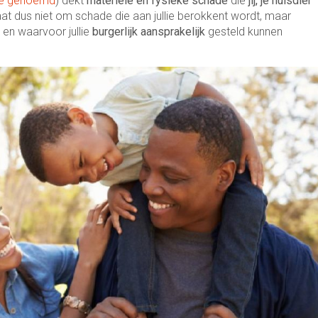
ale genoemd
) dekt
materiële en fysieke schade
die
jij, je huisdier
aat dus niet om schade die aan jullie berokkent wordt, maar
 en waarvoor jullie
burgerlijk aansprakelijk
gesteld kunnen