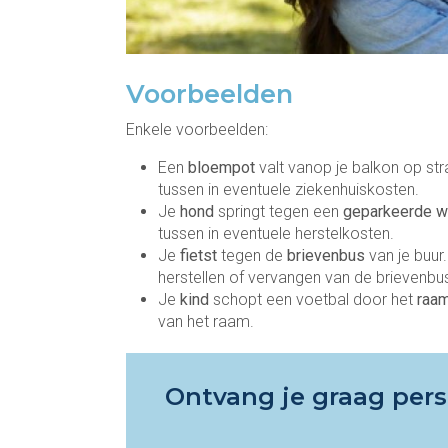
Voorbeelden
Enkele voorbeelden:
Een
bloempot
valt vanop je balkon op st
tussen in eventuele ziekenhuiskosten.
Je
hond
springt tegen een
geparkeerde 
tussen in eventuele herstelkosten.
Je
fietst
tegen de
brievenbus
van je buur
herstellen of vervangen van de brievenbu
Je
kind
schopt een voetbal door het
raa
van het raam.
Ontvang je graag pers