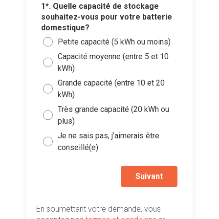
1*. Quelle capacité de stockage
souhaitez-vous pour votre batterie
domestique?
2*. Quel
installa
Petite capacité (5 kWh ou moins)
4*. Quan
batteri
Moi
Capacité moyenne (entre 5 et 10
3*. Disp
Ajouter 
Le p
compteur
kWh)
Entr
jointes 
Oui
Dans
Grande capacité (entre 10 et 20
Entr
Sélec
kWh)
Non,
Dans
Plu
un fi
Très grande capacité (20 kWh ou
Dans
Je n
glisse
plus)
enco
Je so
Je ne sais pas, j’aimerais être
deman
conseillé(e)
prati
Suivant
En soumettant votre demande, vous