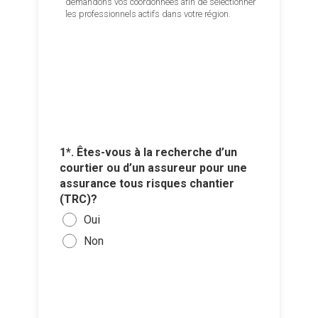
demandons vos coordonnées afin de sélectionner
les professionnels actifs dans votre région.
5*. Qu’es
importan
assureu
2*. Souh
Des 
vous con
4*. Com
pro
entretie
recevoir
3*. À q
engage
sur les 
être con
Un e
1*. Êtes-vous à la recherche d’un
Oui,
Par 
dos
Entr
courtier ou d’un assureur pour une
Ajouter 
assurance tous risques chantier
Oui,
Par 
Le p
Entr
jointes 
(TRC)?
Oui,
Lors
Une
Entr
Oui
Sélec
domi
que
Par 
Un a
un fi
Non
Oui,
Une 
Autr
glisse
dans
cas 
Non,
Un b
rece
Autr