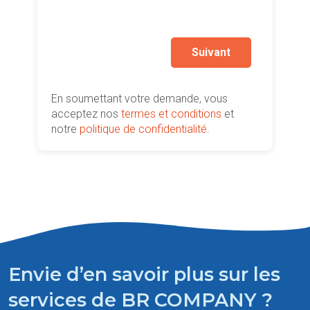
deman
Autr
prati
Suivant
En soumettant votre demande, vous
acceptez nos
termes et conditions
et
notre
politique de confidentialité
.
Envie d’en savoir plus sur les
services de BR COMPANY ?