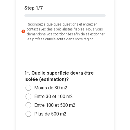
Step
1
/7
Répondez à quelques questions et entrez en
contact avec des spécialistes fiables. Nous vous
demandons vos coordonnées afin de sélectionner
les professionnels actifs dans votre région.
3*. Com
vos mur
4*. Qua
Crép
les trav
1*. Quelle superficie devra être
2*. Com
Pulv
extérie
isolée (estimation)?
être iso
Ajouter 
de l
Le p
Moins de 30 m2
1
jointes 
Briq
sous
Entre 30 et 100 m2
2
étro
Sélec
Entr
Entre 100 et 500 m2
3
Bard
un fi
Entr
Plus de 500 m2
4
glisse
Bard
Entr
Je so
com