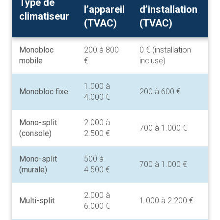
Type de
l’appareil
d’installation
e
climatiseur
(TVAC)
(TVAC)
(
Monobloc
200 à 800
0 € (installation
20
mobile
€
incluse)
80
1.000 à
1.
Monobloc fixe
200 à 600 €
4.000 €
4.
Mono-split
2.000 à
2.
700 à 1.000 €
(console)
2.500 €
3.
Mono-split
500 à
1.
700 à 1.000 €
(murale)
4.500 €
5.
2.000 à
3.
Multi-split
1.000 à 2.200 €
6.000 €
8.