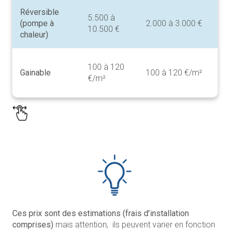
Réversible
5.500 à
7.
(pompe à
2.000 à 3.000 €
10.500 €
13
chaleur)
~
100 à 120
Gainable
100 à 120 €/m²
€ 
€/m²
1
Ces prix sont des estimations (frais d’installation
comprises)
mais attention, ils peuvent varier en fonction