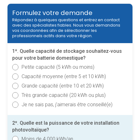
Formulez votre demande
Répondez à quelques questions et entrez en contact
avec des spécialistes fiables. Nous vous demandons
vos coordonnées afin de sélectionner les
professionnels actifs dans votre région.
1*. Quelle capacité de stockage souhaitez-vous
pour votre batterie domestique?
Petite capacité (5 kWh ou moins)
Capacité moyenne (entre 5 et 10 kWh)
Grande capacité (entre 10 et 20 kWh)
Très grande capacité (20 kWh ou plus)
Je ne sais pas, j’aimerais être conseillé(e)
2*. Quelle est la puissance de votre installation
photovoltaïque?
Moins de 4 000 kWh/an